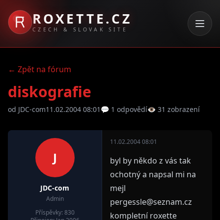
ROXETTE.CZ
CZECH & SLOVAK SITE
← Zpět na fórum
diskografie
od JDC-com
11.02.2004 08:01
💬 1 odpovědí
👁 31 zobrazení
11.02.2004 08:01
J
byl by někdo z vás tak
ochotný a napsal mi na
mejl
JDC-com
Admin
pergessle@seznam.cz
Příspěvky: 830
kompletní roxette