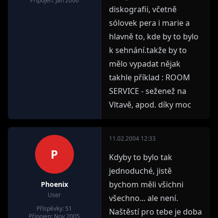
Připojen: Jan 2006
diskografii, včetně
sólovek pera i marie a
hlavně to, kde by to bylo
k sehnání.takže by to
mělo vypadat nějak
takhle příklad : ROOM
SERVICE - seženež na
Vltavě, apod. díky moc
11.02.2004 12:33
P
Kdyby to bylo tak
jednoduché, jistě
bychom měli všichni
Phoenix
User
všechno... ale není.
Příspěvky: 51
Naštěstí pro tebe je doba
Připojen: Nov 2005