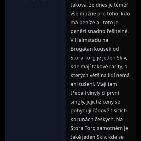
taková, že dnes je téměř
vše možné pro toho, kdo
má peníze a i toto je
penězi snadno řešitelné.
V Halmstadu na
Brogatan kousek od
Stora Torg je jeden Skiv,
kde mají takové rarity, o
kterých většina lidí nemá
ani tušení. Mají tam
třeba i vinyly či první
singly, jejichž ceny se
pohybují řádově tisících
korunách českých. Na
Stora Torg samotném je
také jeden Skiv, kde se