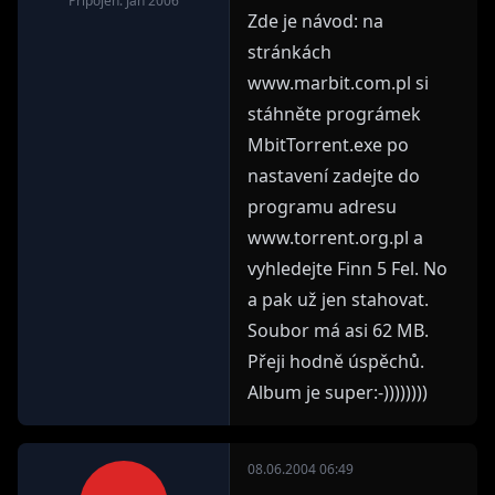
Připojen: Jan 2006
Zde je návod: na
stránkách
www.marbit.com.pl si
stáhněte prográmek
MbitTorrent.exe po
nastavení zadejte do
programu adresu
www.torrent.org.pl a
vyhledejte Finn 5 Fel. No
a pak už jen stahovat.
Soubor má asi 62 MB.
Přeji hodně úspěchů.
Album je super:-))))))))
08.06.2004 06:49