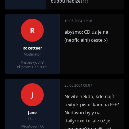
budou nabízet???
10.06.2004 12:18
R
abysmo: CD uz je na
(neoficialni) ceste.;-)
Roxetteer
Moderator
Příspěvky: 743
Připojen: Dec 2005
25.06.2004 09:07
J
Nevíte někdo, kde najít
texty k písničkám na FFF?
Nedávno byly na
Jane
User
dailyroxette, ale už je
Příspěvky: 185
tam nemůžu najít, asi