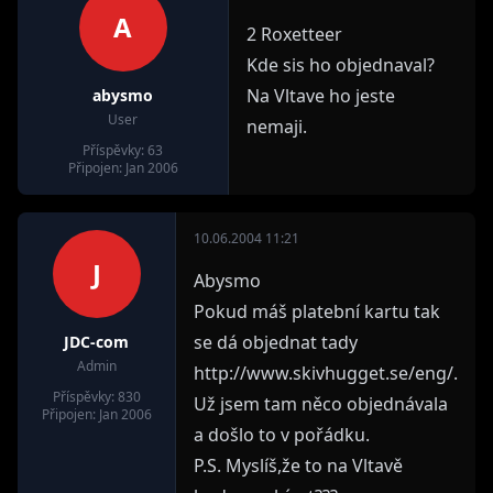
A
2 Roxetteer
Kde sis ho objednaval?
Na Vltave ho jeste
abysmo
User
nemaji.
Příspěvky: 63
Připojen: Jan 2006
10.06.2004 11:21
J
Abysmo
Pokud máš platební kartu tak
se dá objednat tady
JDC-com
Admin
http://www.skivhugget.se/eng/.
Příspěvky: 830
Už jsem tam něco objednávala
Připojen: Jan 2006
a došlo to v pořádku.
P.S. Myslíš,že to na Vltavě