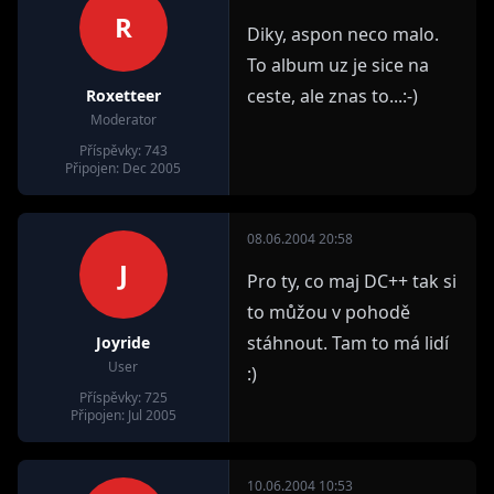
R
Diky, aspon neco malo.
To album uz je sice na
ceste, ale znas to...:-)
Roxetteer
Moderator
Příspěvky: 743
Připojen: Dec 2005
08.06.2004 20:58
J
Pro ty, co maj DC++ tak si
to můžou v pohodě
stáhnout. Tam to má lidí
Joyride
User
:)
Příspěvky: 725
Připojen: Jul 2005
10.06.2004 10:53