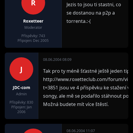
R
Jezis to jsou ti stastni, co
se dostanou na p2p a
torrenta.:-(
Roxetteer
Moderator
Příspěvky: 743
Připojen: Dec 2005
08.06.2004 08:09
J
Tak pro ty méně šťastné ještě jeden tip.
http://www.roxetteclub.com/forum/vie
t=3851 jsou ve 4 příspěvku ke stažení v
JDC-com
Admin
songy, ale mě se podařilo stáhnout pouz
Příspěvky: 830
Možná budete mít více štěstí.
Připojen: Jan
2006
08.06.2004 11:07