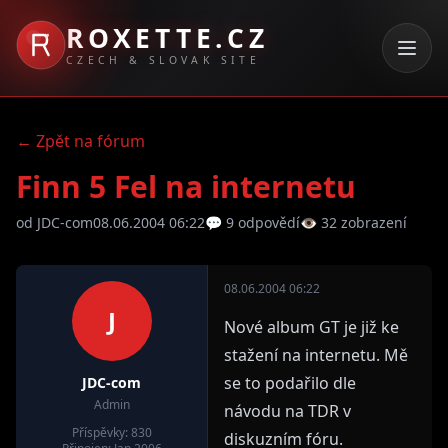
ROXETTE.CZ
CZECH & SLOVAK SITE
← Zpět na fórum
Finn 5 Fel na internetu
od JDC-com
08.06.2004 06:22
💬 9 odpovědí
👁 32 zobrazení
08.06.2004 06:22
J
Nové album GT je již ke
stažení na internetu. Mě
se to podařilo dle
JDC-com
Admin
návodu na TDR v
Příspěvky: 830
diskuzním fóru.