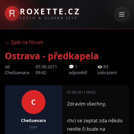
ROXETTE.CZ
CZECH & SLOVAK SITE
← Zpět na fórum
Ostrava - předkapela
od
07.06.2011
💬 1
👁 63
CheGuevara
09:42
odpovědí
zobrazení
07.06.2011 09:42
C
Zdravím všechny,
chci se zeptat zda někdo
CheGuevara
User
nevíte či bude na