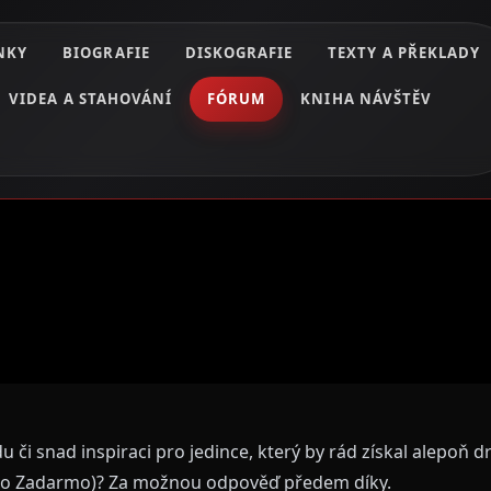
NKY
BIOGRAFIE
DISKOGRAFIE
TEXTY A PŘEKLADY
VIDEA A STAHOVÁNÍ
FÓRUM
KNIHA NÁVŠTĚV
či snad inspiraci pro jedince, který by rád získal alepoň d
ko Zadarmo)? Za možnou odpověď předem díky.