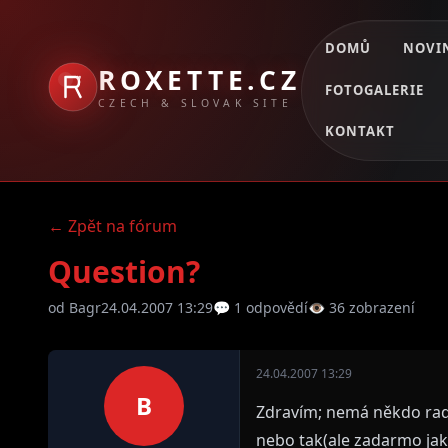
DOMŮ
NOVI
ROXETTE.CZ
FOTOGALERIE
CZECH & SLOVAK SITE
KONTAKT
← Zpět na fórum
Question?
od Bagr
24.04.2007 13:29
💬 1 odpovědí
👁 36 zobrazení
24.04.2007 13:29
B
Zdravím; nemá někdo radu 
nebo tak(ale zadarmo ja