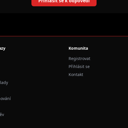
Přihlásit se k odpovědi
azy
Komunita
Registrovat
Přihlásit se
Kontakt
klady
hování
ěv