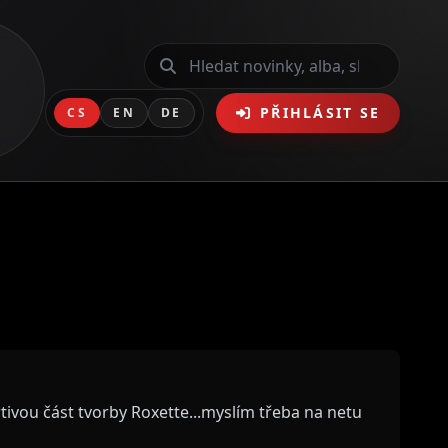
PŘIHLÁSIT SE
CS
EN
DE
rtivou část tvorby Roxette...myslím třeba na netu