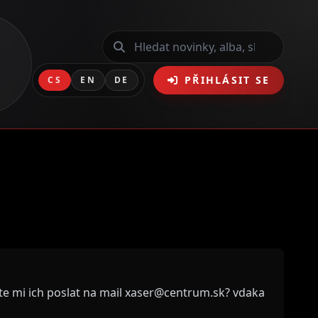
PŘIHLÁSIT SE
CS
EN
DE
ete mi ich poslat na mail xaser@centrum.sk? vdaka