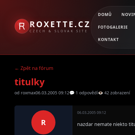
DOMŮ
NOVI
ROXETTE.CZ
FOTOGALERIE
CZECH & SLOVAK SITE
KONTAKT
← Zpět na fórum
titulky
od roxmax
06.03.2005 09:12
💬 1 odpovědí
👁 42 zobrazení
06.03.2005 09:12
R
nazdar nemate niekto titu