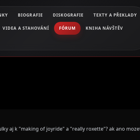
NKY
BIOGRAFIE
DISKOGRAFIE
TEXTY A PŘEKLADY
VIDEA A STAHOVÁNÍ
FÓRUM
KNIHA NÁVŠTĚV
lky aj k "making of joyride" a "really roxette"? ak ano moz