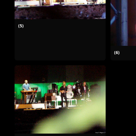
(5)
(6)