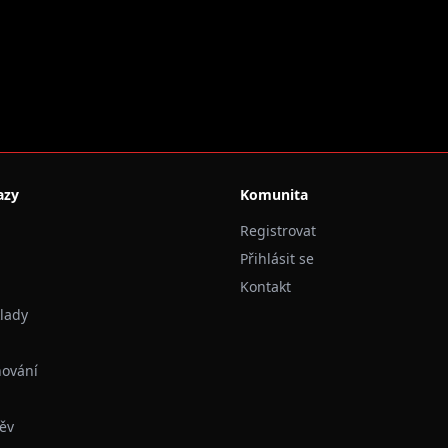
azy
Komunita
Registrovat
Přihlásit se
Kontakt
klady
hování
ěv