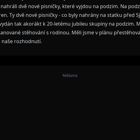
nahráli dvě nové pisničky, které vyjdou na podzim. Na podzi
en. Ty dvě nové pisničky - co byly nahrány na statku před S
vydán tak akorákt k 20-letému jubileu skupiny na podzim. M
 planované stěhování s rodinou. Měli jsme v plánu přestěhov
e naše rozhodnutí.
Reklama