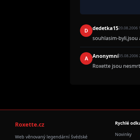
dedetka15
20.08.2006 
D
souhlasim-byli,jsou a
Anonymní
05.08.2006 
A
Roxette jsou nesmrtelní!!!!!
Rychlé odk
Roxette.cz
Novinky
Web věnovaný legendární švédské