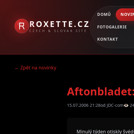
DOMŮ
NOVI
ROXETTE.CZ
FOTOGALERIE
CZECH & SLOVAK SITE
KONTAKT
← Zpět na novinky
Aftonbladet:
15.07.2006 21:28
od JDC-com
👁 2
Minulý týden otiskly švéd