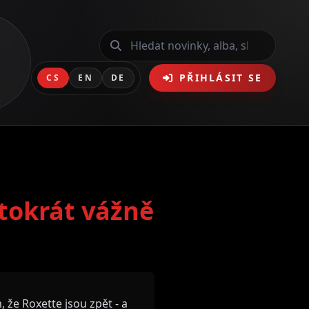
PŘIHLÁSIT SE
CS
EN
DE
ntokrát vážně
 že Roxette jsou zpět - a