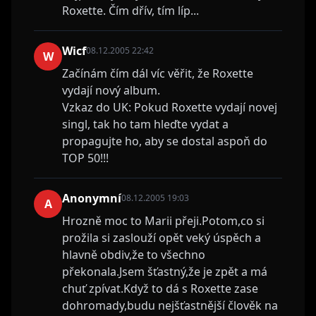
Roxette. Čím dřív, tím líp...
Wicf
08.12.2005 22:42
W
Začínám čím dál víc věřit, že Roxette
vydají nový album.
Vzkaz do UK: Pokud Roxette vydají novej
singl, tak ho tam hleďte vydat a
propagujte ho, aby se dostal aspoň do
TOP 50!!!
Anonymní
08.12.2005 19:03
A
Hrozně moc to Marii přeji.Potom,co si
prožila si zaslouží opět veký úspěch a
hlavně obdiv,že to všechno
překonala.Jsem šťastný,že je zpět a má
chuť zpívat.Když to dá s Roxette zase
dohromady,budu nejšťastnější člověk na