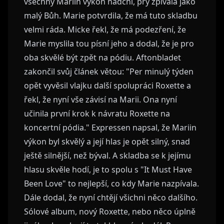
všechny Mariin výkon nadchl, prý zpívala jako
malý Bůh. Marie potvrdila, že má tuto skladbu
velmi ráda. Micke řekl, že má podezření, že
Marie myslila tou písní jeho a dodal, že je pro
oba skvělé být zpět na pódiu. Aftonbladet
zakončil svůj článek větou: "Per minulý týden
opět vyvěsil vlajku další spolupráci Roxette a
řekl, že nyní vše závisí na Marii. Ona nyní
učinila první krok k návratu Roxette na
koncertní pódia." Expressen napsal, že Mariin
výkon byl skvělý a její hlas je opět silný, snad
ještě silnější, než býval. A skladba se k jejímu
hlasu skvěle hodí, je to spolu s "It Must Have
Been Love" to nejlepší, co kdy Marie nazpívala.
Dále dodal, že nyní chtějí všichni něco dalšího.
Sólové album, nový Roxette, nebo něco úplně