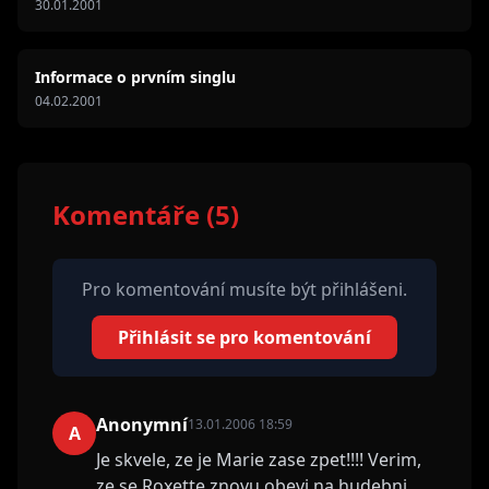
30.01.2001
Informace o prvním singlu
04.02.2001
Komentáře (5)
Pro komentování musíte být přihlášeni.
Přihlásit se pro komentování
Anonymní
13.01.2006 18:59
A
Je skvele, ze je Marie zase zpet!!!! Verim,
ze se Roxette znovu obevi na hudebni