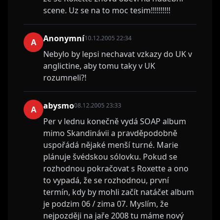
scene. Uz se na to moc tesim!!!!!!!!!!
Anonymní
10.12.2005 22:34
A
Nebylo by lepsi nechavat vzkazy do UK v
anglictine, aby tomu taky v UK
rozumneli?!
abysmo
08.12.2005 23:33
A
Per v lednu konečně vydá SOAP album
mimo Skandinávii a pravděpodobně
uspořádá nějaké menší turné. Marie
plánuje švédskou sólovku. Pokud se
rozhodnou pokračovat s Roxette a ono
to vypadá, že se rozhodnou, první
termín, kdy by mohli začít natáčet album
je podzim 06 / zima 07. Myslím, že
nejpozději na jaře 2008 tu máme nový