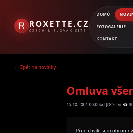
DOMŮ
NOVI
ROXETTE.CZ
FOTOGALERIE
CZECH & SLOVAK SITE
KONTAKT
← Zpět na novinky
Omluva vše
15.10.2001 00:00
od JDC-com
👁 3
Před chvílí jsem ohromný