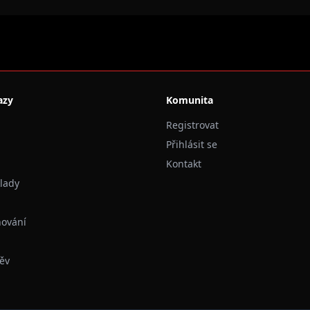
azy
Komunita
Registrovat
Přihlásit se
Kontakt
klady
hování
ěv