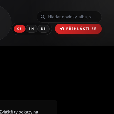
PŘIHLÁSIT SE
CS
EN
DE
vláště ty odkazy na