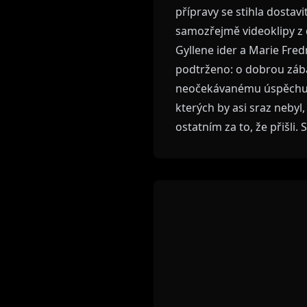
přípravy se stihla dostav
samozřejmě videoklipy z 
Gyllene ider a Marie Fre
podtrženo: o dobrou zába
neočekávanému úspěchu b
kterých by asi sraz neby
ostatním za to, že přišli