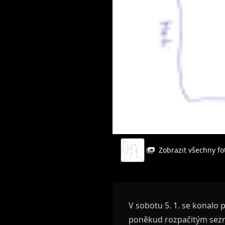
Zobrazit všechny fot
V sobotu 5. 1. se konalo
poněkud rozpačitým sez