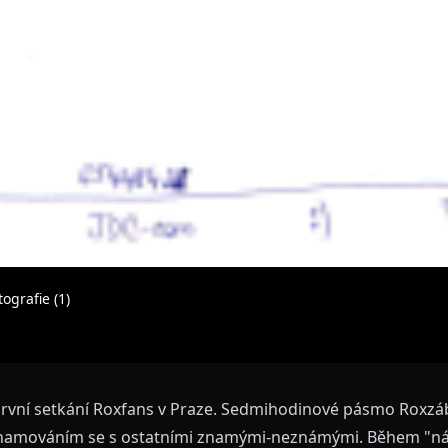
ografie (1)
 první setkání Roxfans v Praze. Sedmihodinové pásmo Roxzá
namováním se s ostatními znamými-neznámými. Během "ná