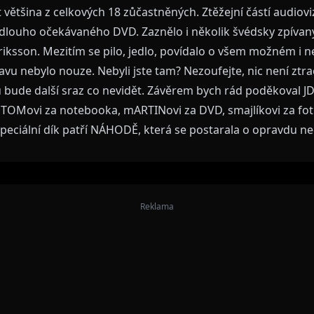
it většina z celkových 18 zůčastněných. Ztěžejní částí audiov
dlouho očekávaného DVD. Zaznělo i několik švédsky zpívan
driksson. Mezitím se pilo, jedlo, povídalo o všem možném i
vu nebylo nouze. Nebyli jste tam? Nezoufejte, nic není ztr
ude další sraz co nevidět. Závěrem bych rád poděkoval JD
l, TOMovi za notebooka, mARTINovi za DVD, smajlíkovi za fo
. Speciální dík patří NÁHODĚ, která se postarala o opravdu n
Reklama