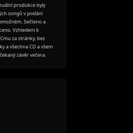
izuální produkce byly
ých songů v podání
 nemožném. Sečteno a
aceno. Vzhledem k
Cmu za stránky, bez
tky a všechna CD a všem
ečekaný závěr večera.