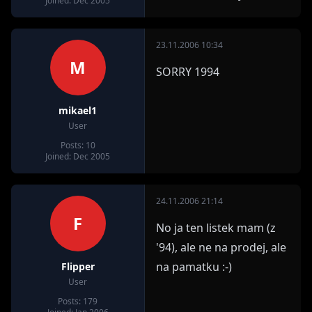
Joined: Dec 2005
23.11.2006 10:34
M
SORRY 1994
mikael1
User
Posts: 10
Joined: Dec 2005
24.11.2006 21:14
F
No ja ten listek mam (z
'94), ale ne na prodej, ale
na pamatku :-)
Flipper
User
Posts: 179