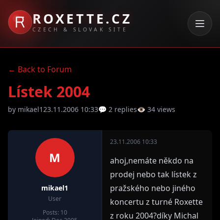
ROXETTE.CZ
CZECH & SLOVAK SITE
← Back to Forum
Lístek 2004
by mikael1
23.11.2006 10:33
💬 2 replies
👁 34 views
23.11.2006 10:33
M
ahoj,nemáte někdo na
prodej nebo tak lístek z
pražského nebo jiného
mikael1
User
koncertu z turné Roxette
Posts: 10
z roku 2004?díky Michal