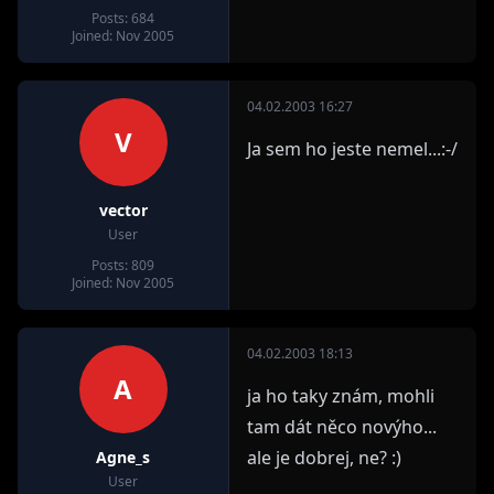
Posts: 684
Joined: Nov 2005
04.02.2003 16:27
V
Ja sem ho jeste nemel...:-/
vector
User
Posts: 809
Joined: Nov 2005
04.02.2003 18:13
A
ja ho taky znám, mohli
tam dát něco novýho...
ale je dobrej, ne? :)
Agne_s
User