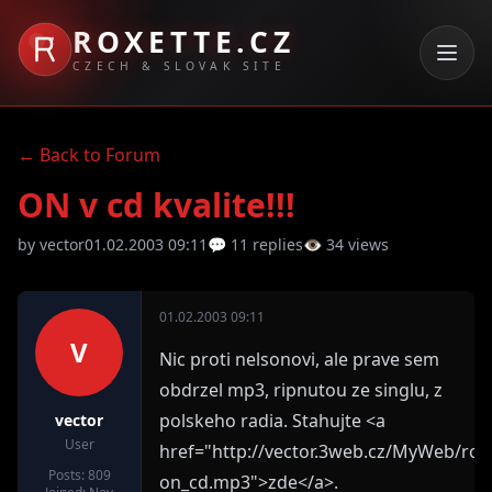
ROXETTE.CZ
CZECH & SLOVAK SITE
← Back to Forum
ON v cd kvalite!!!
by vector
01.02.2003 09:11
💬 11 replies
👁 34 views
01.02.2003 09:11
V
Nic proti nelsonovi, ale prave sem
obdrzel mp3, ripnutou ze singlu, z
polskeho radia. Stahujte <a
vector
User
href="http://vector.3web.cz/MyWeb/rox
Posts: 809
on_cd.mp3">zde</a>.