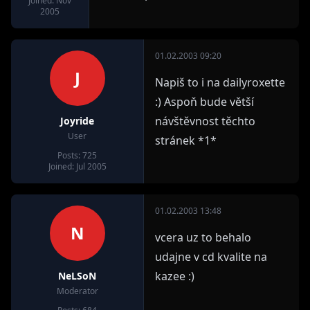
Joined: Nov
2005
01.02.2003 09:20
J
Napiš to i na dailyroxette
:) Aspoň bude větší
návštěvnost těchto
Joyride
User
stránek *1*
Posts: 725
Joined: Jul 2005
01.02.2003 13:48
N
vcera uz to behalo
udajne v cd kvalite na
kazee :)
NeLSoN
Moderator