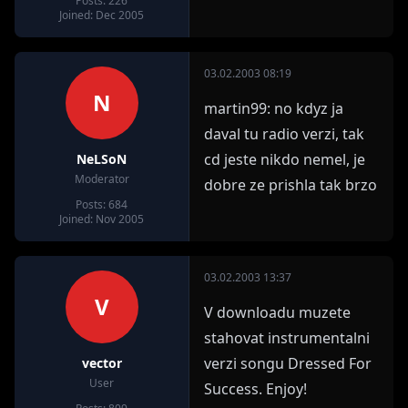
Posts: 226
Joined: Dec 2005
03.02.2003 08:19
N
martin99: no kdyz ja
daval tu radio verzi, tak
cd jeste nikdo nemel, je
NeLSoN
Moderator
dobre ze prishla tak brzo
Posts: 684
Joined: Nov 2005
03.02.2003 13:37
V
V downloadu muzete
stahovat instrumentalni
verzi songu Dressed For
vector
User
Success. Enjoy!