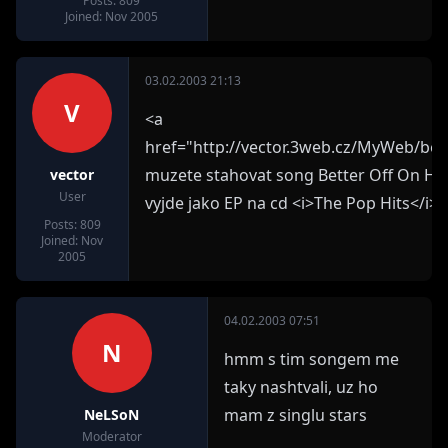
Posts: 809
Joined: Nov 2005
03.02.2003 21:13
V
<a
href="http://vector.3web.cz/MyWeb/bet
muzete stahovat song Better Off On He
vector
User
vyjde jako EP na cd <i>The Pop Hits</i>.
Posts: 809
Joined: Nov
2005
04.02.2003 07:51
N
hmm s tim songem me
taky nashtvali, uz ho
mam z singlu stars
NeLSoN
Moderator