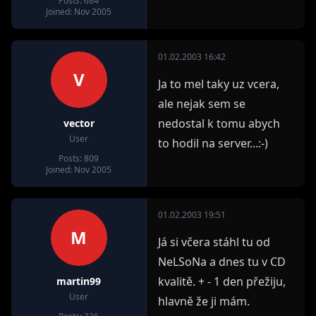
Posts: 684
Joined: Nov 2005
01.02.2003 16:42
V
Ja to mel taky uz vcera,
ale nejak sem se
nedostal k tomu abych
vector
User
to hodil na server...:-)
Posts: 809
Joined: Nov 2005
01.02.2003 19:51
M
Já si včera stáhl tu od
NeLSoNa a dnes tu v CD
kvalitě. + - 1 den přežiju,
martin99
User
hlavně že ji mám.