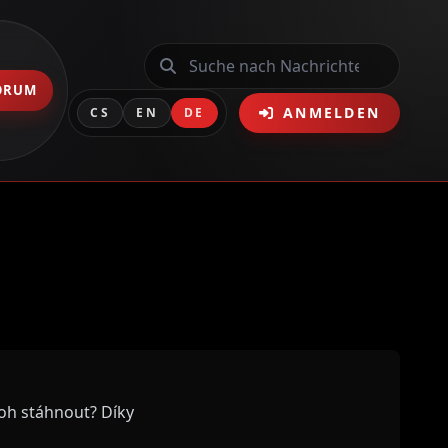
ORUM
ANMELDEN
CS
EN
DE
oh stáhnout? Díky