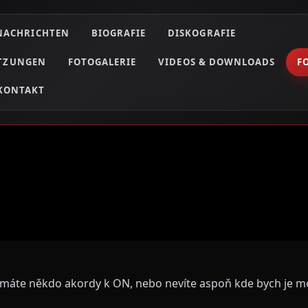
NACHRICHTEN
BIOGRAFIE
DISKOGRAFIE
ETZUNGEN
FOTOGALERIE
VIDEOS & DOWNLOADS
F
KONTAKT
áte někdo akordy k ON, nebo nevíte aspoň kde bych je m