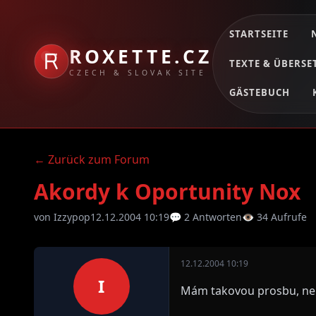
STARTSEITE
ROXETTE.CZ
TEXTE & ÜBERS
CZECH & SLOVAK SITE
GÄSTEBUCH
← Zurück zum Forum
Akordy k Oportunity Nox
von Izzypop
12.12.2004 10:19
💬 2 Antworten
👁 34 Aufrufe
12.12.2004 10:19
I
Mám takovou prosbu, nem