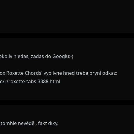
okoliv hledas, zadas do Googlu:-)
ox Roxette Chords' vyplivne hned treba prvni odkaz:
/r/roxette-tabs-3388.html
 tomhle nevěděl, fakt díky.