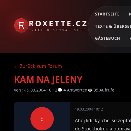
STARTSEITE
ROXETTE.CZ
TEXTE & ÜBERS
CZECH & SLOVAK SITE
GÄSTEBUCH
← Zurück zum Forum
KAM NA JELENY
von :)
19.03.2004 10:12
💬 4 Antworten
👁 35 Aufrufe
19.03.2004 10:12
:
Ahoj lidicky, chci se zept
do Stockholmu a popravd