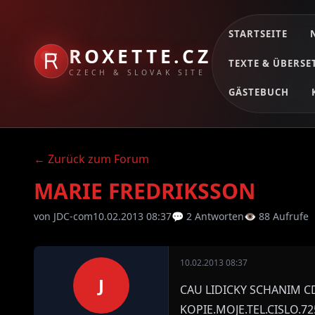
STARTSEITE
ROXETTE.CZ
TEXTE & ÜBERS
CZECH & SLOVAK SITE
GÄSTEBUCH
← Zurück zum Forum
MARIE FREDRIKSSON
von JDC-com
10.02.2013 08:37
💬 2 Antworten
👁 88 Aufrufe
10.02.2013 08:37
J
CAU LIDICKY SCHANIM C
KOPIE.MOJE.TEL.CISLO.7