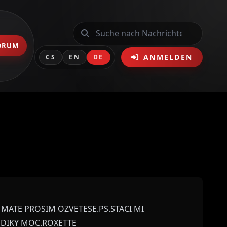
ORUM
ANMELDEN
CS
EN
DE
 MATE PROSIM OZVETESE.PS.STACI MI
E.DIKY MOC.ROXETTE