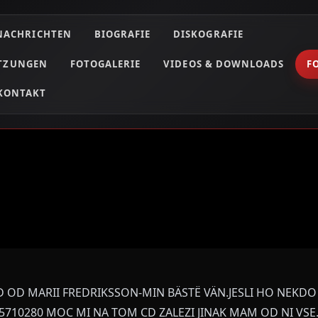
NACHRICHTEN
BIOGRAFIE
DISKOGRAFIE
ETZUNGEN
FOTOGALERIE
VIDEOS & DOWNLOADS
F
KONTAKT
D OD MARII FREDRIKSSON-MIN BÄSTË VÄN.JESLI HO NEKDO
25710280 MOC MI NA TOM CD ZALEZI JINAK MAM OD NI VS