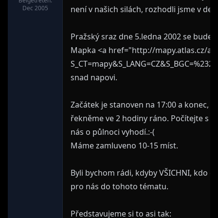
Beigetreten:
Dec 2005
není v našich silách, rozhodli jsme v de
Pražský sraz dne 5.ledna 2002 se bude 
Mapka <a href="http://mapy.atlas.cz/a
S_CT=mapy&S_LANG=CZ&S_BGC=%23216
snad napovi.
Začátek je stanoven na 17:00 a konec,
řekněme ve 2 hodiny ráno. Počítejte s 
nás o půlnoci vyhodí.:-(
Máme zamluveno 10-15 míst.
Byli bychom rádi, kdyby VŠICHNI, kdo chtě
pro nás do tohoto tématu.
Představujeme si to asi tak: