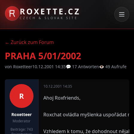
ROXETTE.CZ
CZECH & SLOVAK SITE
← Zurück zum Forum
PRAHA 5/01/2002
von Roxetteer
10.12.2001 14:35
💬 17 Antworten
👁 49 Aufrufe
10.12.2001 14:35
R
Ahoj Roxfriends,
Roxchat ovládla myšlenka uspořádat něja
Roxetteer
Moderator
Beiträge: 743
Vzhledem k tomu, že dohodnout nějaký 