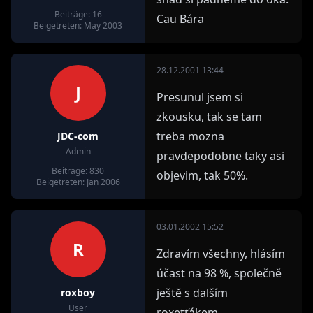
Beiträge: 16
Cau Bára
Beigetreten: May 2003
28.12.2001 13:44
J
Presunul jsem si
zkousku, tak se tam
treba mozna
JDC-com
Admin
pravdepodobne taky asi
Beiträge: 830
objevim, tak 50%.
Beigetreten: Jan 2006
03.01.2002 15:52
R
Zdravím všechny, hlásím
účast na 98 %, společně
ještě s dalším
roxboy
User
roxetťákem.