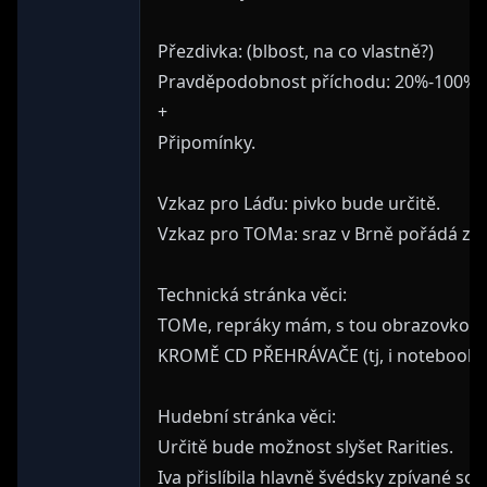
Přezdivka: (blbost, na co vlastně?)
Pravděpodobnost příchodu: 20%-100%
+
Připomínky.
Vzkaz pro Láďu: pivko bude určitě.
Vzkaz pro TOMa: sraz v Brně pořádá zřej
Technická stránka věci:
TOMe, repráky mám, s tou obrazovkou to 
KROMĚ CD PŘEHRÁVAČE (tj, i noteboo
Hudební stránka věci:
Určitě bude možnost slyšet Rarities.
Iva přislíbila hlavně švédsky zpívané so