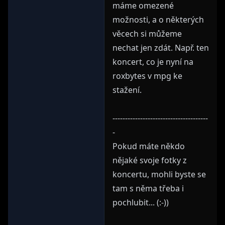
máme omezené
možnosti, a o některých
věcech si můžeme
nechat jen zdát. Např. ten
koncert, co je nyní na
roxbytes v mpg ke
stažení.
--------------------------------------
-
Pokud máte někdo
nějaké svoje fotky z
koncertu, mohli byste se
tam s něma třeba i
pochlubit... (:-))