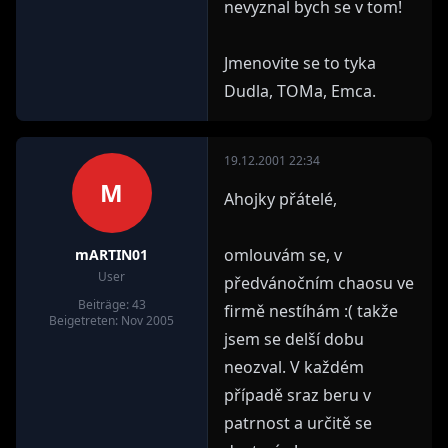
nevyznal bych se v tom!
Jmenovite se to tyka
Dudla, TOMa, Emca.
19.12.2001 22:34
M
Ahojky přátelé,
omlouvám se, v
mARTIN01
User
předvánočním chaosu ve
Beiträge: 43
firmě nestíhám :( takže
Beigetreten: Nov 2005
jsem se delší dobu
neozval. V každém
případě sraz beru v
patrnost a určitě se