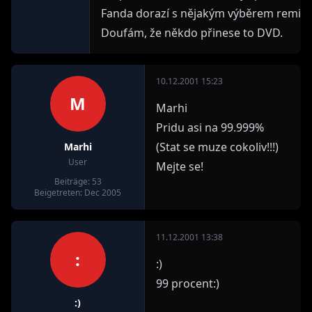
Fanda dorazí s nějakým výběrem remixů
Doufám, že někdo přinese to DVD.
10.12.2001 15:23
M
Marhi
Pridu asi na 99.999%
(Stat se muze cokoliv!!!)
Marhi
User
Mejte se!
Beiträge: 53
Beigetreten: Dec 2005
11.12.2001 13:38
:
:)
99 procent:)
:)