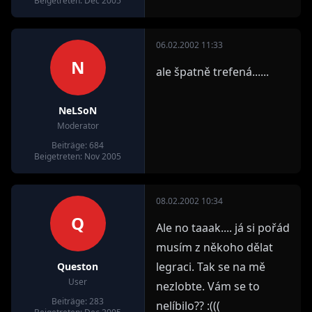
Beigetreten: Dec 2005
06.02.2002 11:33
N
ale špatně trefená......
NeLSoN
Moderator
Beiträge: 684
Beigetreten: Nov 2005
08.02.2002 10:34
Q
Ale no taaak.... já si pořád
musím z někoho dělat
legraci. Tak se na mě
Queston
User
nezlobte. Vám se to
Beiträge: 283
nelíbilo?? :(((