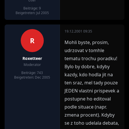
User
Beiträge: 9
Beigetreten: Jul 2005
19.12.2001 09:35
R
Mohli byste, prosim,
udrzovat v tomhle
tematu trochu poradku!
Roxetteer
Moderator
Bylo by dobre, kdyby
Beiträge: 743
kazdy, kdo hodla jit na
Beigetreten: Dec 2005
ten sraz, mel tady pouze
JEDEN vlastni prispevek a
postupne ho editoval
podle situace (napr.
zmena procent). Kdyby
se z toho udelala debata,