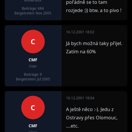
Moderator
pořádně se to tam
Beiträge: 684
rozjede :)) btw. a to pivo !
Beigetreten: Nov 2005
16.12.2001 18:02
C
Já bych možná taky přijel.
Zatím na 60%
CMF
User
Beiträge: 9
Beigetreten: Jul 2005
16.12.2001 18:04
C
A ještě něco :-). Jedu z
Ostravy přes Olomouc,
....etc.
CMF