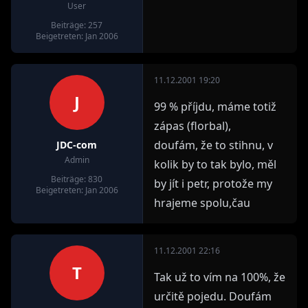
User
Beiträge: 257
Beigetreten: Jan 2006
11.12.2001 19:20
J
99 % příjdu, máme totiž
zápas (florbal),
doufám, že to stihnu, v
JDC-com
Admin
kolik by to tak bylo, měl
Beiträge: 830
by jít i petr, protože my
Beigetreten: Jan 2006
hrajeme spolu,čau
11.12.2001 22:16
T
Tak už to vím na 100%, že
určitě pojedu. Doufám