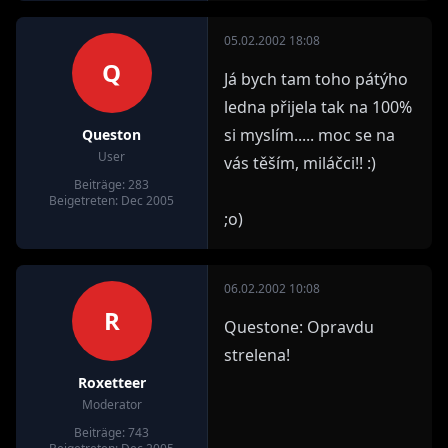
05.02.2002 18:08
Q
Já bych tam toho pátýho
ledna přijela tak na 100%
si myslím..... moc se na
Queston
User
vás těším, miláčci!! :)
Beiträge: 283
Beigetreten: Dec 2005
;o)
06.02.2002 10:08
R
Questone: Opravdu
strelena!
Roxetteer
Moderator
Beiträge: 743