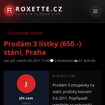
ROXETTE.CZ
CZECH & SLOVAK SITE
← Zurück zum Forum
Prodám 3 lístky (650.-)
stání, Praha
von JDC-com
31.05.2011 17:48
💬 0 Antworten
👁 61 Aufrufe
31.05.2011 17:48
J
Prodám 3 vstupenky na
stání, pražský koncert
5.6 2011. Popřípadě
JDC-com
Admin
vyměním za ostravský.