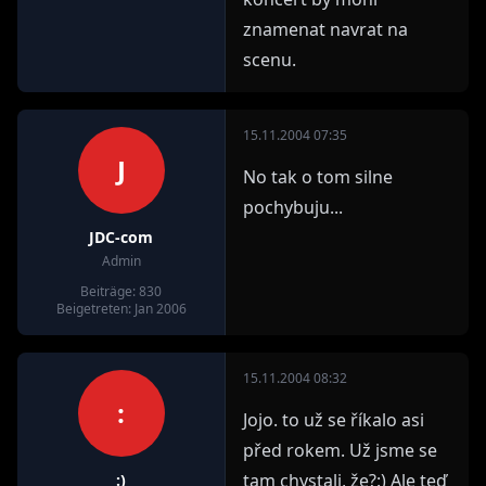
znamenat navrat na
scenu.
15.11.2004 07:35
J
No tak o tom silne
pochybuju...
JDC-com
Admin
Beiträge: 830
Beigetreten: Jan 2006
15.11.2004 08:32
:
Jojo. to už se říkalo asi
před rokem. Už jsme se
tam chystali, že?:) Ale teď
:)