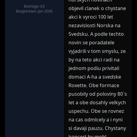
Beiträge: 63
objevil clanek o chystane
Beigetreten: Jan 2006
akci k vyroci 100 let
nezavislosti Norska na
Svedsku. A podle techto
novin se poradatele
vyjadrili v tom smyslu, ze
by na teto akci radi na
jednom podiu privitali
domaci A-ha a svedske
Roxette. Obe formace
pusobily od poloviny 80´s
let a obe dosahly velkych
uspechu. Obe se rovnez
na cas odmlcely a i nyni
si davaji pauzu. Chystany
koncert by mohl