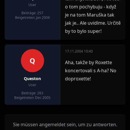
User
o tom pochybuju - když
Beiträge: 257
je na tom Maruška tak
Beigetreten: Jan 2006
jak je.. Ale uvidíme. Určitě
by to bylo super!
17.11.2004 10:40
Q
Aha, takže by Roxette
koncertovali s A-ha? No
doproxette!
Queston
User
Beiträge: 283
Beigetreten: Dec 2005
Sie müssen angemeldet sein, um zu antworten.