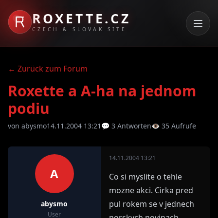
ROXETTE.CZ
CZECH & SLOVAK SITE
← Zurück zum Forum
Roxette a A-ha na jednom
podiu
von abysmo
14.11.2004 13:21
💬 3 Antworten
👁 35 Aufrufe
14.11.2004 13:21
A
Co si myslite o tehle
mozne akci. Cirka pred
pul rokem se v jednech
abysmo
User
norskych novinach