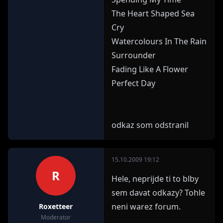
The Heart Shaped Sea
Cry
Watercolours In The Rain
Surrounder
Fading Like A Flower
Perfect Day
odkaz som odstranil
15.10.2009 19:12
R
Hele, neprijde ti to blby
sem davat odkazy? Tohle
neni warez forum.
Roxetteer
Moderator