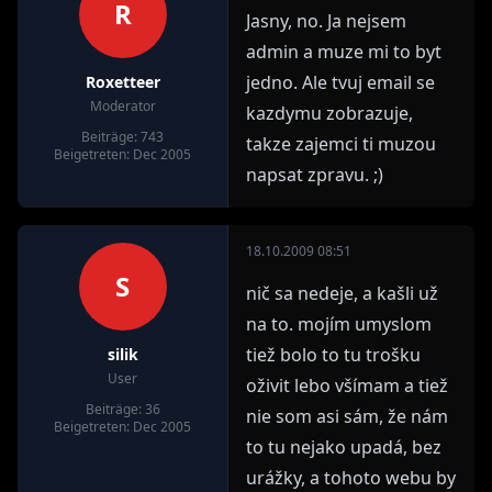
R
Jasny, no. Ja nejsem
admin a muze mi to byt
jedno. Ale tvuj email se
Roxetteer
Moderator
kazdymu zobrazuje,
Beiträge: 743
takze zajemci ti muzou
Beigetreten: Dec 2005
napsat zpravu. ;)
18.10.2009 08:51
S
nič sa nedeje, a kašli už
na to. mojím umyslom
tiež bolo to tu trošku
silik
User
oživit lebo všímam a tiež
Beiträge: 36
nie som asi sám, že nám
Beigetreten: Dec 2005
to tu nejako upadá, bez
urážky, a tohoto webu by