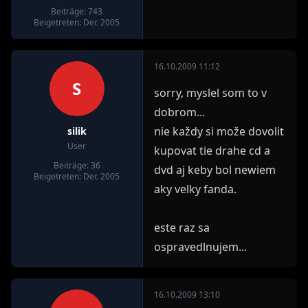
Beiträge: 743
Beigetreten: Dec 2005
16.10.2009 11:12
S
sorry, myslel som to v
dobrom...
nie každy si može dovolit
silik
User
kupovat tie drahe cd a
Beiträge: 36
dvd aj keby bol newiem
Beigetreten: Dec 2005
aky velky fanda.
este raz sa
ospravedlnujem...
16.10.2009 13:10