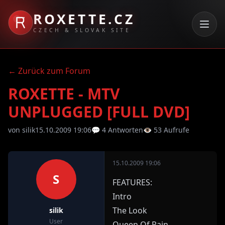
ROXETTE.CZ
CZECH & SLOVAK SITE
← Zurück zum Forum
ROXETTE - MTV
UNPLUGGED [FULL DVD]
von silik
15.10.2009 19:06
💬 4 Antworten
👁 53 Aufrufe
15.10.2009 19:06
S
FEATURES:
Intro
The Look
silik
User
Queen Of Rain