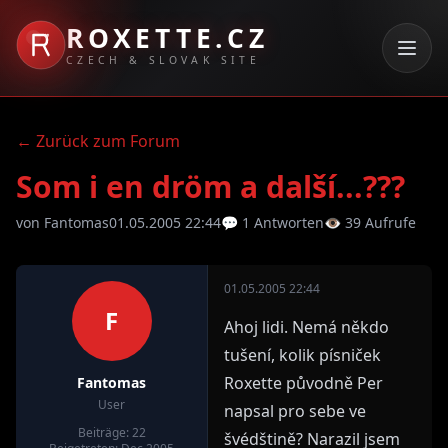
ROXETTE.CZ
CZECH & SLOVAK SITE
← Zurück zum Forum
Som i en dröm a další...???
von Fantomas
01.05.2005 22:44
💬 1 Antworten
👁 39 Aufrufe
01.05.2005 22:44
F
Ahoj lidi. Nemá někdo
tušení, kolik písniček
Roxette původně Per
Fantomas
User
napsal pro sebe ve
Beiträge: 22
švédštině? Narazil jsem