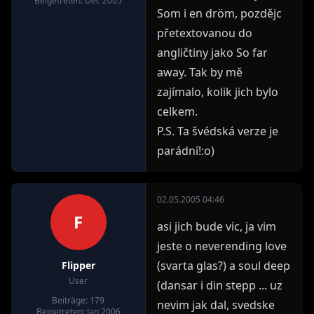
Beigetreten: Dec 2005
Som i en dröm, pozdějc
přetextovanou do
angličtiny jako So far
away. Tak by mě
zajímalo, kolik jich bylo
celkem.
P.S. Ta švédská verze je
parádní!:o)
02.05.2005 04:46
F
asi jich bude vic, ja vim
jeste o neverending love
(svarta glas?) a soul deep
Flipper
User
(dansar i din stepp ... uz
Beiträge: 179
nevim jak dal, svedske
Beigetreten: Jan 2006