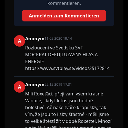
kommentieren.
Anmelden zum Kommentieren
Anonym
11.02.2020 19:14
A
Rozlouceni ve Svedsku SVT
MOCKRAT DEKUJI UZASNY HLAS A
ENERGIE
https://www.svtplay.se/video/25172814
Anonym
22.12.2019 17:31
A
Milí Roxeťáci, přeji vám všem krásné
Vánoce, i když letos jsou hodně
bolestivé. Ač naše tváře kropí slzy, tak
vím, že jsou to i slzy šťastné - měli jsme
to velké štěstí žít v době Roxette!. Mnozí