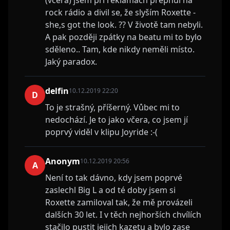
(včera) jsem při reklamách přepnul na
rock rádio a divil se, že slyším Roxette -
she,s got the look. ?? V životě tam nebyli.
A pak později zpátky na beatu mi to bylo
sděleno.. Tam, kde nikdy neměli místo.
Jaký paradox.
delfin
10.12.2019 22:20
D
To je strašný, příšerný. Vůbec mi to
nedochází. Je to jako včera, co jsem jí
poprvý viděl v klipu Joyride :-(
Anonym
10.12.2019 20:56
A
Není to tak dávno, kdy jsem poprvé
zaslechl Big L a od té doby jsem si
Roxette zamiloval tak, že mě provázeli
dalších 30 let. I v těch nejhorších chvílích
stačilo pustit jejich kazetu a bylo zase