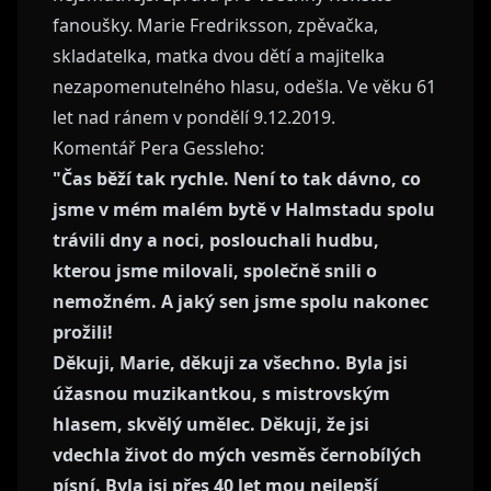
fanoušky. Marie Fredriksson, zpěvačka,
skladatelka, matka dvou dětí a majitelka
nezapomenutelného hlasu, odešla. Ve věku 61
let nad ránem v pondělí 9.12.2019.
Komentář Pera Gessleho:
"Čas běží tak rychle. Není to tak dávno, co
jsme v mém malém bytě v Halmstadu spolu
trávili dny a noci, poslouchali hudbu,
kterou jsme milovali, společně snili o
nemožném. A jaký sen jsme spolu nakonec
prožili!
Děkuji, Marie, děkuji za všechno. Byla jsi
úžasnou muzikantkou, s mistrovským
hlasem, skvělý umělec. Děkuji, že jsi
vdechla život do mých vesměs černobílých
písní. Byla jsi přes 40 let mou nejlepší