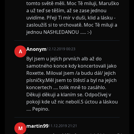
tomto světě měli. Moc Tě miluji, Maruško
a už teď se těším, až se zase jednou
uvidíme. Přeji Ti mír v duši, klid a lásku -
zasloužíš si to vrchovatě. Moc Tě miluji a
jednou NASHLEDANOU ..... :-)
Anonym
12.12.2019 00:23
A
Byl jsem u jejích prvních alb až do
samotného konce kdy koncertovali jako
Roxette. Miloval jsem /a budu dál/ jejich
písničky.Měl jsem to štěstí a byl na jejich
koncertech .... tolik mně to zasáhlo.
Děkuji děkuji a klaním se. Odpočívej v
pokoji kde už nic nebolí.S úctou a láskou
.... Pepino.
martin99
11.12.2019 21:21
M