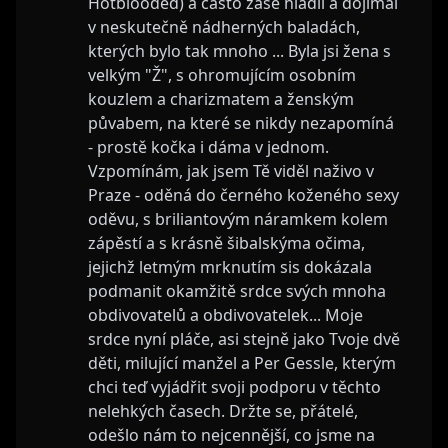
Hotblooded) a často zase hladil a dojímal
v neskutečně nádherných baladách,
kterých bylo tak mnoho ... Byla jsi žena s
velkým "Ž", s ohromujícím osobním
kouzlem a charizmatem a ženským
půvabem, na které se nikdy nezapomíná
- prostě kočka i dáma v jednom.
Vzpomínám, jak jsem Tě viděl naživo v
Praze - oděná do černého koženého sexy
oděvu, s briliantovým náramkem kolem
zápěstí a s krásně šibalskýma očima,
jejichž letmým mrknutím sis dokázala
podmanit okamžitě srdce svých mnoha
obdivovatelů a obdivovatelek... Moje
srdce nyní pláče, asi stejně jako Tvoje dvě
děti, milující manžel a Per Gessle, kterým
chci teď vyjádřit svoji podporu v těchto
nelehkých časech. Držte se, přátelé,
odešlo nám to nejcennější, co jsme na