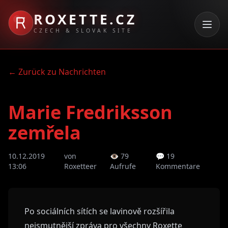
ROXETTE.CZ
CZECH & SLOVAK SITE
← Zurück zu Nachrichten
Marie Fredriksson
zemřela
10.12.2019
von
👁 79
💬 19
13:06
Roxetteer
Aufrufe
Kommentare
Po sociálních sítích se lavinově rozšířila
nejsmutnější zpráva pro všechny Roxette