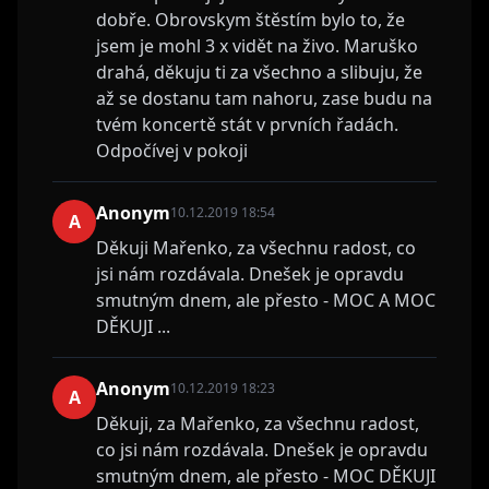
dobře. Obrovskym štěstím bylo to, že
jsem je mohl 3 x vidět na živo. Maruško
drahá, děkuju ti za všechno a slibuju, že
až se dostanu tam nahoru, zase budu na
tvém koncertě stát v prvních řadách.
Odpočívej v pokoji
Anonym
10.12.2019 18:54
A
Děkuji Mařenko, za všechnu radost, co
jsi nám rozdávala. Dnešek je opravdu
smutným dnem, ale přesto - MOC A MOC
DĚKUJI ...
Anonym
10.12.2019 18:23
A
Děkuji, za Mařenko, za všechnu radost,
co jsi nám rozdávala. Dnešek je opravdu
smutným dnem, ale přesto - MOC DĚKUJI