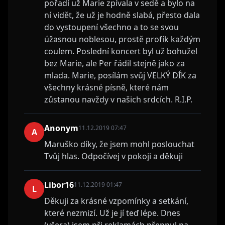
pořadí už Marie zpívala v sedě a bylo na
ní vidět, že už je hodně slabá, přesto dala
do vystoupení všechno a to se svou
úžasnou noblesou, prostě profík každým
coulem. Poslední koncert byl už bohužel
bez Marie, ale Per řádil stejně jako za
mlada. Marie, posílám svůj VELKÝ DÍK za
všechny krásné písně, které nám
zůstanou navždy v našich srdcích. R.I.P.
Anonym
11.12.2019 07:47
A
Maruško díky, že jsem mohl poslouchat
Tvůj hlas. Odpočívej v pokoji a děkuji
Libor16
11.12.2019 01:47
L
Děkuji za krásné vzpomínky a setkání,
které nezmizí. Už je jí teď lépe. Dnes