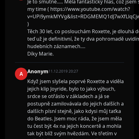
Je to smutné..... Měla fantastický hlas, což js
my time ( https://www.youtube.com/watch?
v=UPi9ymkMYVg&list=RDGMEMQ1dJ7wXfLlqC
)
Těch 30 let, co poslouchám Roxette, je dlouhá do
teď už je definitivní, že ty dva pohromadě uvidí
hudebních záznamech....
Díky Marie.
Anonym
11.12.2019 20:27
A
Když jsem slyšela poprvé Roxette a viděla
jejich klip Joyride, bylo to jako výbuch,
srdce se otřáslo v základech a já se
postupně zamilovávala do jejich dalších a
dalších písní stejně, jako kdysi můj taťka
do Beatles. Jsem moc ráda, že jsem měla
tu čest být 4x na jejich koncertě a mohla
tak být blíž svým hvězdám. Ve třetím v