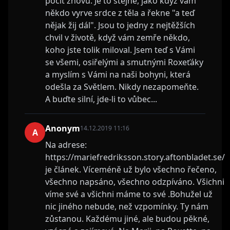
pocit znovu. Je to stejné, jako když vám
někdo vyrve srdce z těla a řekne "a teď
nějak žij dál". Jsou to jedny z nejtěžších
chvil v životě, když vám zemře někdo,
koho jste tolik miloval. Jsem teď s Vámi
se všemi, osiřelými a smutnými Roxeťáky
a myslím s Vámi na naši bohyni, která
odešla za Světlem. Nikdy nezapomeňte.
A buďte silní, jde-li to vůbec...
Anonym
14.12.2019 11:16
A
Na adrese:
https://mariefredriksson.story.aftonbladet.se/
je článek. Víceméně už bylo všechno řečeno,
všechno napsáno, všechno odzpíváno. Všichni
víme své a všichni máme to své .Bohužel už
nic jiného nebude, než vzpomínky. Ty nám
zůstanou. Každému jiné, ale budou pěkné,