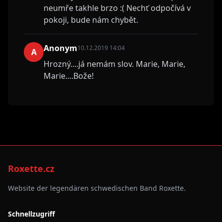
neumře takhle brzo :( Nechť odpočívá v
pokoji, bude nám chybět.
Anonym
10.12.2019 14:04
A
Hrozný....já nemám slov. Marie, Marie,
Marie....Bože!
Roxette.cz
Website der legendären schwedischen Band Roxette.
Schnellzugriff