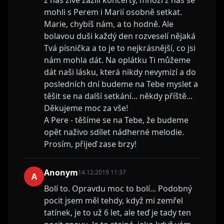
z nás živě zažili koncerty, mnozí z nás se
mohli s Perem i Marií osobně setkat.
Marie, chybíš nám, a to hodně. Ale
bolavou duši každý den rozveselí nějaká
Tvá písnička a to je to nejkrásnější, co jsi
nám mohla dát. Na oplátku Ti můžeme
dát naši lásku, která nikdy nevymizí a do
posledních dní budeme na Tebe myslet a
těšit se na další setkání... někdy příště...
Děkujeme moc za vše!
A Pere - těšíme se na Tebe, že budeme
opět naživo sdílet nádherné melodie.
Prosím, přijeď zase brzy!
Anonym
14.12.2019 11:37
A
Bolí to. Opravdu moc to bolí... Podobný
pocit jsem měl tehdy, když mi zemřel
tatínek, je to už 6 let, ale teď je tady ten