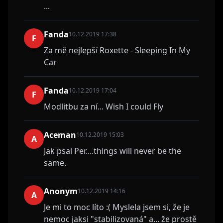
...
Fanda
10.12.2019 17:38
F
Za mě nejlepší Roxette - Sleeping In My
Car
Fanda
10.12.2019 17:04
F
Modlitbu za ní... Wish I could Fly
Aceman
10.12.2019 15:03
A
Jak psal Per....things will never be the
same.
Anonym
10.12.2019 14:16
A
Je mi to moc líto :( Myslela jsem si, že je
nemoc jaksi "stabilizovaná" a... že prostě