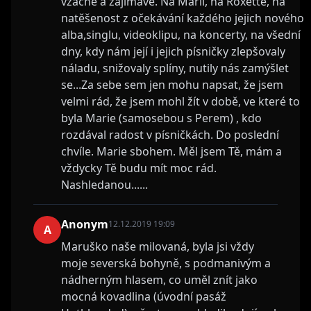
vzácné a zajímavé. Na Marii, na Roxette, na
natěšenost z očekávání každého jejich nového
alba,singlu, videoklipu, na koncerty, na všední
dny, kdy nám její i jejich písničky zlepšovaly
náladu, snižovaly splíny, nutily nás zamýšlet
se...Za sebe sem jen mohu napsat, že jsem
velmi rád, že jsem mohl žít v době, ve které to
byla Marie (samosebou s Perem) , kdo
rozdával radost v písničkách. Do poslední
chvíle. Marie sbohem. Měl jsem Tě, mám a
vždycky Tě budu mít moc rád.
Nashledanou......
Anonym
12.12.2019 19:09
A
Maruško naše milovaná, byla jsi vždy
moje severská bohyně, s podmanivým a
nádherným hlasem, co uměl znít jako
mocná kovadlina (úvodní pasáž