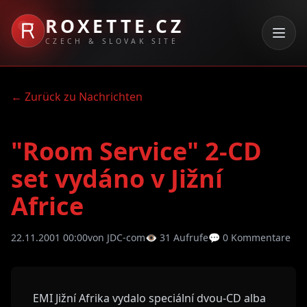
ROXETTE.CZ
CZECH & SLOVAK SITE
← Zurück zu Nachrichten
"Room Service" 2-CD
set vydáno v Jižní
Africe
22.11.2001 00:00
von JDC-com
👁 31 Aufrufe
💬 0 Kommentare
EMI Jižní Afrika vydalo speciální dvou-CD alba