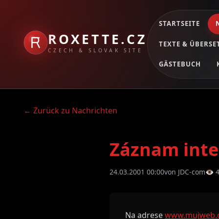
STARTSEITE
ROXETTE.CZ
TEXTE & ÜBERS
CZECH & SLOVAK SITE
GÄSTEBUCH
← Zurück zu Nachrichten
Záznam inter
24.03.2001 00:00
von JDC-com
👁 
Na adrese
www.mujweb.c