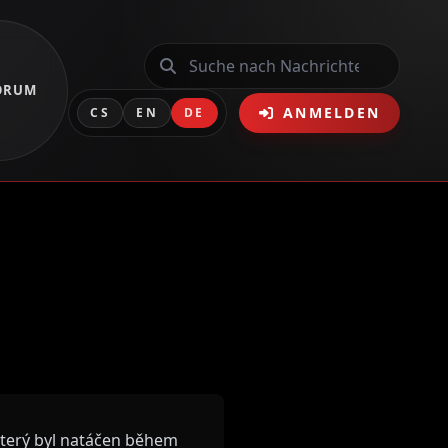
ORUM
ANMELDEN
CS
EN
DE
který byl natáčen během