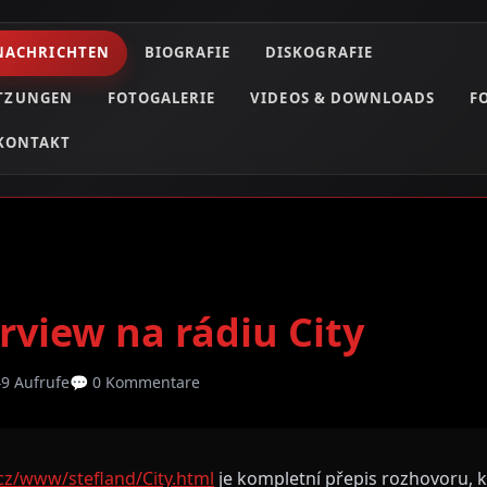
NACHRICHTEN
BIOGRAFIE
DISKOGRAFIE
ETZUNGEN
FOTOGALERIE
VIDEOS & DOWNLOADS
F
KONTAKT
view na rádiu City
49 Aufrufe
💬 0 Kommentare
z/www/stefland/City.html
je kompletní přepis rozhovoru, 