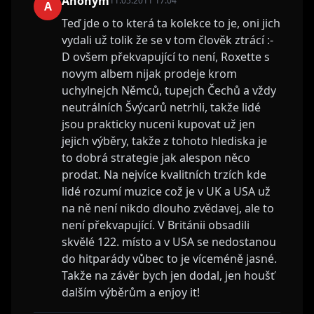
Anonym
11.05.2011 17:04
A
Teď jde o to která ta kolekce to je, oni jich
vydali už tolik že se v tom člověk ztrácí :-
D ovšem překvapující to není, Roxette s
novym albem nijak prodeje krom
uchylnejch Němců, tupejch Čechů a vždy
neutrálních Švýcarů netrhli, takže lidé
jsou prakticky nuceni kupovat už jen
jejich výběry, takže z tohoto hlediska je
to dobrá strategie jak alespon něco
prodat. Na nejvíce kvalitních trzích kde
lidé rozumí muzice což je v UK a USA už
na ně není nikdo dlouho zvědavej, ale to
není překvapující. V Británii obsadili
skvělé 122. místo a v USA se nedostanou
do hitparády vůbec to je víceméně jasné.
Takže na závěr bych jen dodal, jen houšť
dalším výběrům a enjoy it!