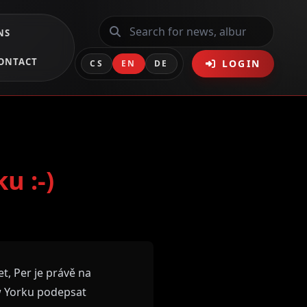
NS
ONTACT
LOGIN
CS
EN
DE
u :-)
t, Per je právě na
ew Yorku podepsat