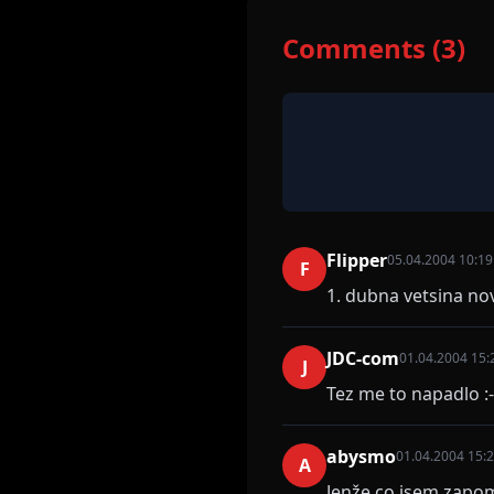
Comments (3)
Flipper
05.04.2004 10:19
F
1. dubna vetsina nov
JDC-com
01.04.2004 15:
J
Tez me to napadlo :-)
abysmo
01.04.2004 15:
A
Jenže co jsem zapomě