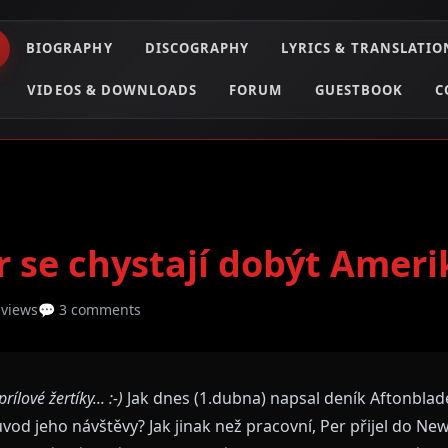
BIOGRAPHY
DISCOGRAPHY
LYRICS & TRANSLATIO
VIDEOS & DOWNLOADS
FORUM
GUESTBOOK
C
r se chystají dobýt Amerik
 views
💬 3 comments
ílové žertíky... :-)
Jak dnes (1.dubna) napsal deník Aftonblade
vod jeho návštěvy? Jak jinak než pracovní, Per přijel do N