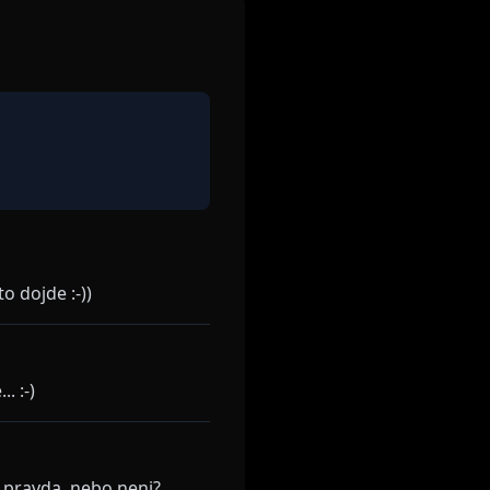
o dojde :-))
. :-)
o pravda, nebo neni?