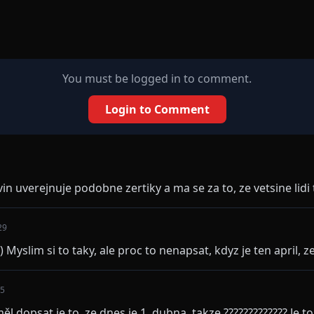
You must be logged in to comment.
Login to Comment
in uverejnuje podobne zertiky a ma se za to, ze vetsine lidi t
29
 Myslim si to taky, ale proc to nenapsat, kdyz je ten april, ze..
25
l dopsat je to, ze dnes je 1. dubna, takze ????????????? Je t