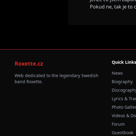
Pokud ne, tak je to 
Quick Link
Roxette.cz
News
Web dedicated to the legendary Swedish
band Roxette.
Biography
Discograph
Lyrics & Tra
Photo Galle
Videos & D
Forum
Guestbook