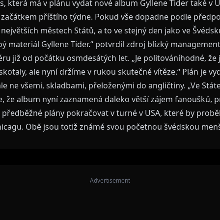
s, která má v plánu vydat nové album Gyllene Tider také v
 začátkem příštího týdne. Pokud vše dopadne podle předpo
 největších městech Států, a to ve stejný den jako ve Švédsku
ý materiál Gyllene Tider.“ potvrdil zdroj blízký managemen
ru již od počátku osmdesátých let. „Je politováníhodné, že j
skotaly, ale nyní držíme v rukou skutečné vítěze.“ Plán je vyd
ale ne všemi, skladbami, přeloženými do angličtiny. „Ve Stát
íme, že album nyní zaznamená daleko větší zájem fanoušků, 
ké předběžné plány pokračovat v turné v USA, které by prob
hicagu. Obě jsou totiž známé svou početnou švédskou men
Advertisement