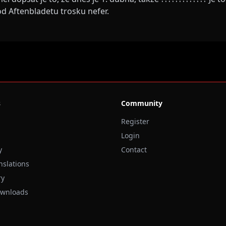
od Aftenbladetu trosku nefer.
s
Community
Register
Login
y
Contact
nslations
ry
ownloads