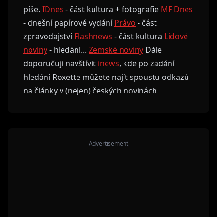
píše.
IDnes
- část kultura + fotografie
MF Dnes
- dnešní papírové vydání
Právo
- část
zpravodajství
Flashnews
- část kultura
Lidové
noviny
- hledání...
Zemské noviny
Dále
doporučuji navštívit
inews
, kde po zadání
hledání Roxette můžete najít spoustu odkazů
na články v (nejen) českých novinách.
Advertisement