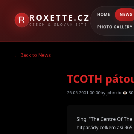
HOME
NEWS
ROXETTE.CZ
CZECH & SLOVAK SITE
PHOTO GALLERY
← Back to News
TCOTH pátou
26.05.2001 00:00
by johnxbc
👁 30
Singl "The Centre Of The 
hitparády celkem asi 365 