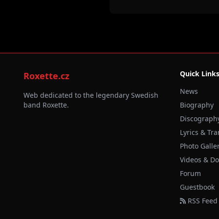
Quick Link
Roxette.cz
News
Web dedicated to the legendary Swedish
band Roxette.
Biography
Discograph
Lyrics & Tra
Photo Galle
Videos & D
Forum
Guestbook
RSS Feed