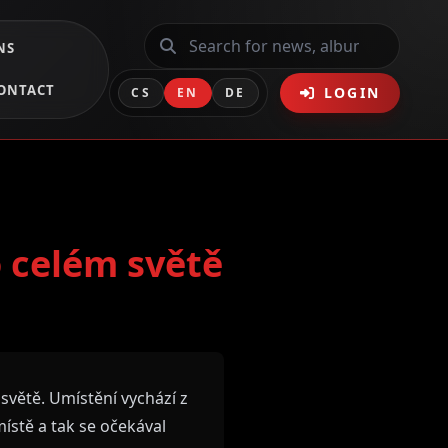
NS
ONTACT
LOGIN
CS
EN
DE
 celém světě
 světě. Umístění vychází z
místě a tak se očekával