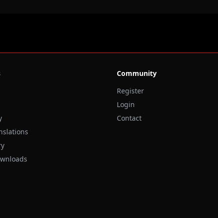
s
Community
Register
Login
y
Contact
nslations
ry
ownloads