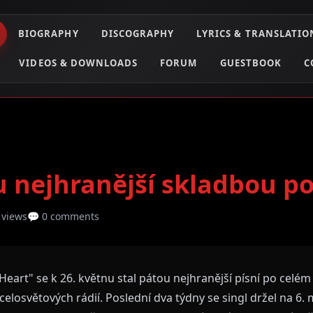
BIOGRAPHY
DISCOGRAPHY
LYRICS & TRANSLATIO
VIDEOS & DOWNLOADS
FORUM
GUESTBOOK
C
 nejhranější skladbou po
 views
💬 0 comments
Heart" se k 26. květnu stal pátou nejhranější písní po celém
celosvětových rádií. Poslední dva týdny se singl držel na 6. 