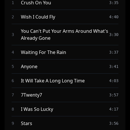
Crush On You
1
3:35
Wish I Could Fly
2
4:40
You Can't Put Your Arms Around What's
3
3:30
Already Gone
Waiting For The Rain
4
3:37
Anyone
5
3:41
It Will Take A Long Long Time
6
4:03
7Twenty7
7
3:57
I Was So Lucky
8
4:17
Stars
9
3:56