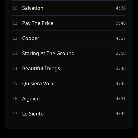
Salvation
10
4:38
Pay The Price
11
3:48
Cooper
12
4:17
Staring At The Ground
13
2:58
Beautiful Things
14
3:48
Quisiera Volar
15
4:45
Alguien
16
4:31
Lo Siento
17
4:42